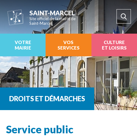
SAINT-MARCEL
Site officiel de la mairie de
Saint-Marcel
VOTRE
VOS
CULTURE
MAIRIE
SERVICES
ET LOISIRS
DROITS ET DÉMARCHES
Service public