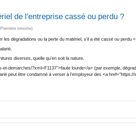
riel de l'entreprise cassé ou perdu ?
 (Première ministre)
 les dégradations ou la perte du matériel, s'il a été cassé ou per
larié.
ures diverses, quelle qu'en soit la nature.
oits-et-demarches/?xml=F1137">faute lourde</a> (par exemple, dégr
salarié peut être condamné à verser à l'employeur des <a href="https