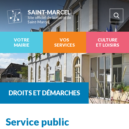
SAINT-MARCEL
Site officiel de la mairie de
Saint-Marcel
VOTRE
VOS
CULTURE
MAIRIE
SERVICES
ET LOISIRS
DROITS ET DÉMARCHES
Service public