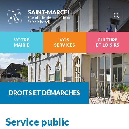
SAINT-MARCEL
Site officiel de la mairie de
Saint-Marcel
VOTRE
VOS
CULTURE
MAIRIE
SERVICES
ET LOISIRS
DROITS ET DÉMARCHES
Service public