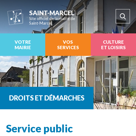
SAINT-MARCEL
Site officiel de la mairie de
Saint-Marcel
VOTRE
VOS
CULTURE
MAIRIE
SERVICES
ET LOISIRS
DROITS ET DÉMARCHES
Service public