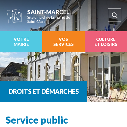
SAINT-MARCEL
Site officiel de la mairie de
Saint-Marcel
VOTRE
VOS
CULTURE
MAIRIE
SERVICES
ET LOISIRS
DROITS ET DÉMARCHES
Service public