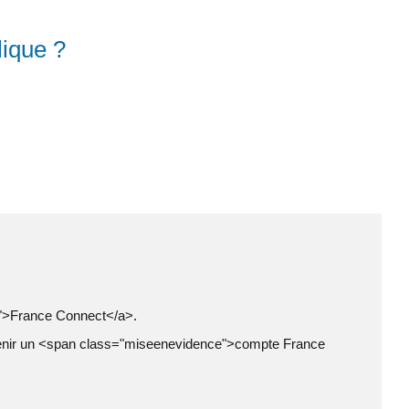
lique ?
8">France Connect</a>.
étenir un <span class="miseenevidence">compte France