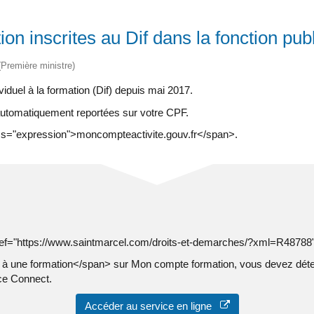
on inscrites au Dif dans la fonction pub
 (Première ministre)
iduel à la formation (Dif) depuis mai 2017.
é automatiquement reportées sur votre CPF.
class="expression">moncompteactivite.gouv.fr</span>.
 href="https://www.saintmarcel.com/droits-et-demarches/?xml=R4878
re à une formation</span> sur Mon compte formation, vous devez d
ce Connect.
Accéder au service en ligne