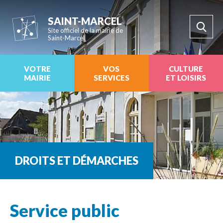
SAINT-MARCEL
Site officiel de la mairie de
Saint-Marcel
VOTRE
VOS
CULTURE
MAIRIE
SERVICES
ET LOISIRS
DROITS ET DÉMARCHES
Service public