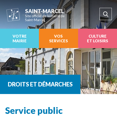
SAINT-MARCEL
Site officiel de la mairie de
Saint-Marcel
VOTRE
VOS
CULTURE
MAIRIE
SERVICES
ET LOISIRS
DROITS ET DÉMARCHES
Service public