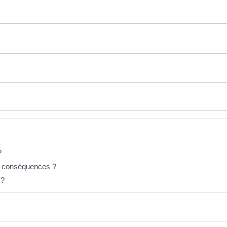
?
les conséquences ?
 ?