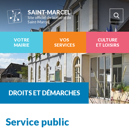
SAINT-MARCEL
Site officiel de la mairie de
Saint-Marcel
VOTRE
VOS
CULTURE
MAIRIE
SERVICES
ET LOISIRS
DROITS ET DÉMARCHES
Service public