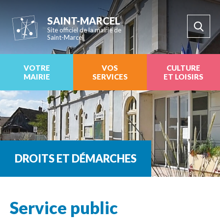
SAINT-MARCEL
Site officiel de la mairie de
Saint-Marcel
VOTRE
VOS
CULTURE
MAIRIE
SERVICES
ET LOISIRS
DROITS ET DÉMARCHES
Service public