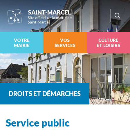
SAINT-MARCEL
Site officiel de la mairie de
Saint-Marcel
VOTRE
VOS
CULTURE
MAIRIE
SERVICES
ET LOISIRS
DROITS ET DÉMARCHES
Service public