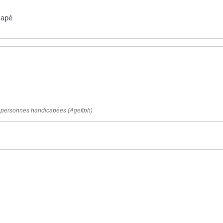
capé
es personnes handicapées (Agefiph)