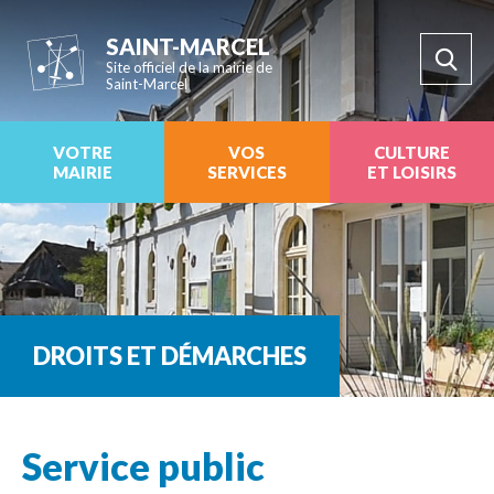
SAINT-MARCEL
Site officiel de la mairie de
Saint-Marcel
VOTRE
VOS
CULTURE
MAIRIE
SERVICES
ET LOISIRS
DROITS ET DÉMARCHES
Service public