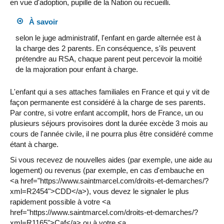
en vue d'adoption, pupille de la Nation ou recueilli.
À savoir
selon le juge administratif, l'enfant en garde alternée est à
la charge des 2 parents. En conséquence, s'ils peuvent
prétendre au RSA, chaque parent peut percevoir la moitié
de la majoration pour enfant à charge.
L'enfant qui a ses attaches familiales en France et qui y vit de
façon permanente est considéré à la charge de ses parents.
Par contre, si votre enfant accomplit, hors de France, un ou
plusieurs séjours provisoires dont la durée excède 3 mois au
cours de l'année civile, il ne pourra plus être considéré comme
étant à charge.
Si vous recevez de nouvelles aides (par exemple, une aide au
logement) ou revenus (par exemple, en cas d'embauche en
<a href="https://www.saintmarcel.com/droits-et-demarches/?
xml=R2454">CDD</a>), vous devez le signaler le plus
rapidement possible à votre <a
href="https://www.saintmarcel.com/droits-et-demarches/?
xml=R1165">Caf</a> ou à votre <a