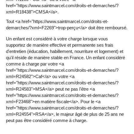
href="https://www.saintmarcel.com/droits-et-demarches/?
xml=R18438">CMSA</a>.
Tout <a href="https://www.saintmarcel.com/droits-et-
demarches/?xml=F2269">trop-perçu</a> doit être remboursé.
Un enfant est considéré à votre charge lorsque vous
supportez de manière effective et permanente ses frais
d'entretien (éducation, habillement, nourriture et logement) et
qu'il réside de manière stable en France. Un enfant considéré
comme à charge par votre <a
href="https://www.saintmarcel.com/droits-et-demarches/?
xml=R24582">Caf</a> ou votre <a
href="https://www.saintmarcel.com/droits-et-demarches/?
xml=R24583">MSA</a> peut ne pas l'être <a
href="https://www.saintmarcel.com/droits-et-demarches/?
xml=F23468">en matière fiscale</a>. Pour le <a
href="https://www.saintmarcel.com/droits-et-demarches/?
xml=R24554">RSA</a>, le majeur âgé de plus de 25 ans ne
peut pas être considéré comme à charge.