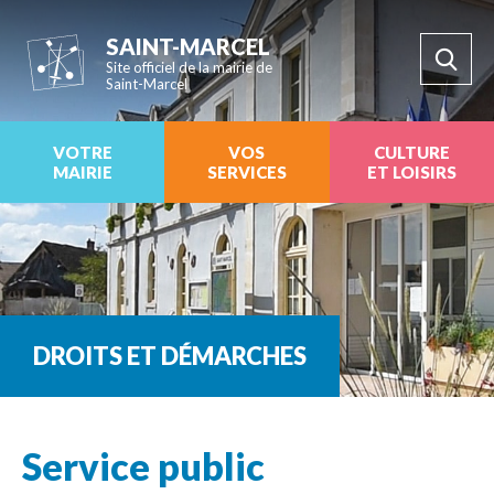
SAINT-MARCEL
Site officiel de la mairie de
Saint-Marcel
VOTRE
VOS
CULTURE
MAIRIE
SERVICES
ET LOISIRS
DROITS ET DÉMARCHES
Service public