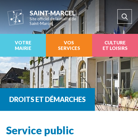
SAINT-MARCEL
Site officiel de la mairie de
Saint-Marcel
VOTRE
VOS
CULTURE
MAIRIE
SERVICES
ET LOISIRS
DROITS ET DÉMARCHES
Service public