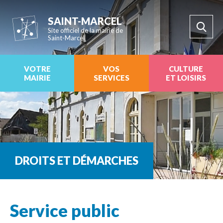
SAINT-MARCEL
Site officiel de la mairie de
Saint-Marcel
VOTRE
VOS
CULTURE
MAIRIE
SERVICES
ET LOISIRS
DROITS ET DÉMARCHES
Service public