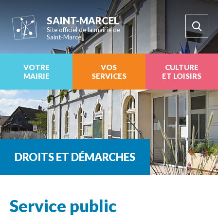
SAINT-MARCEL
Site officiel de la mairie de
Saint-Marcel
VOTRE
VOS
CULTURE
MAIRIE
SERVICES
ET LOISIRS
DROITS ET DÉMARCHES
Service public