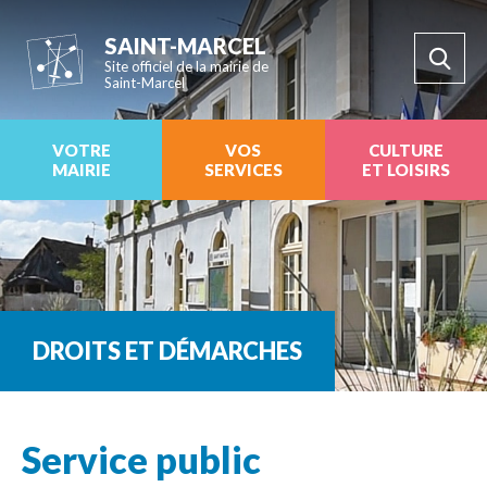
SAINT-MARCEL
Site officiel de la mairie de
Saint-Marcel
VOTRE
VOS
CULTURE
MAIRIE
SERVICES
ET LOISIRS
DROITS ET DÉMARCHES
Service public