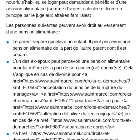
nourrir, s'habiller, se loger peut demander à bénéficier d'une
pension alimentaire (somme d'argent calculée et fixée en
principe par le juge aux affaires familiales).
Les personnes suivantes peuvent avoir droit au versement
d'une pension alimentaire :
Le parent séparé qui élève un enfant. Il peut percevoir une
pension alimentaire de la part de l'autre parent dont il est
séparé.
L'un des ex-époux peut percevoir une pension alimentaire
pour lui-même de la part de son ancien(ne) époux(se). Cela
s'applique en cas de divorce pour <a
href="https://www.saintmarcel.com/droits-et-demarches/?
xml=F10569">acceptation du principe de la rupture du
mariage</a>, <a href="https://www.saintmarcel.com/droits-
et-demarches/?xml=F10577">pour faute</a> ou pour <a
href="https://www.saintmarcel.com/droits-et-demarches/?
xml=F10568">altération définitive du lien conjugal</a>) ou
en cas de <a href="https://www.saintmarcel.com/droits-et-
demarches/?xml=F980">séparation de corps</a>.
<a href="https://www.saintmarcel.com/droits-et-
demarches/?xml=F322">L'époux(se) survivant peut