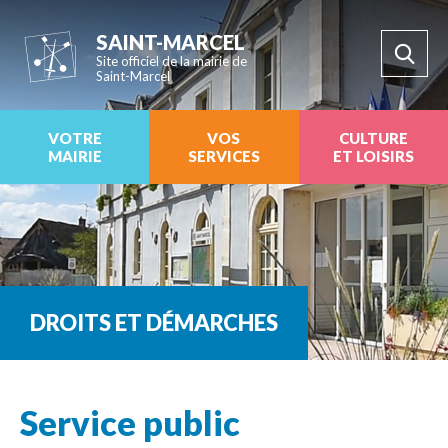
SAINT-MARCEL
Site officiel de la mairie de
Saint-Marcel
VOTRE
VOS
CULTURE
MAIRIE
SERVICES
ET LOISIRS
DROITS ET DÉMARCHES
Service public