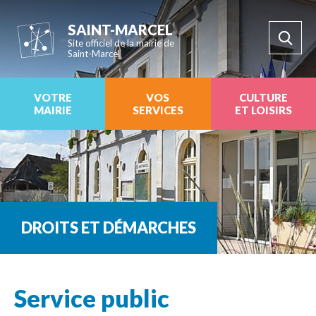
SAINT-MARCEL
Site officiel de la mairie de
Saint-Marcel
VOTRE
VOS
CULTURE
MAIRIE
SERVICES
ET LOISIRS
DROITS ET DÉMARCHES
Service public