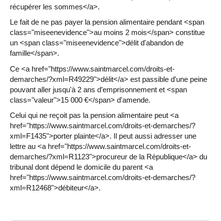
récupérer les sommes</a>.
Le fait de ne pas payer la pension alimentaire pendant <span
class="miseenevidence">au moins 2 mois</span> constitue
un <span class="miseenevidence">délit d'abandon de
famille</span>.
Ce <a href="https://www.saintmarcel.com/droits-et-
demarches/?xml=R49229">délit</a> est passible d'une peine
pouvant aller jusqu'à 2 ans d’emprisonnement et <span
class="valeur">15 000 €</span> d'amende.
Celui qui ne reçoit pas la pension alimentaire peut <a
href="https://www.saintmarcel.com/droits-et-demarches/?
xml=F1435">porter plainte</a>. Il peut aussi adresser une
lettre au <a href="https://www.saintmarcel.com/droits-et-
demarches/?xml=R1123">procureur de la République</a> du
tribunal dont dépend le domicile du parent <a
href="https://www.saintmarcel.com/droits-et-demarches/?
xml=R12468">débiteur</a>.