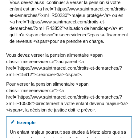
Vous devez aussi continuer à verser la pension si votre
enfant est un <a href="https://www.saintmarcel.com/droits-
et-demarches/?xml=R50230">majeur protégé</a> ou en
<a href="https://www.saintmarcel.com/droits-et-
demarches/?xml=R43892">situation de handicap</a> et
qu'il n'a <span class="miseenevidence">pas suffisamment
de revenus </span>pour se prendre en charge.
Vous devez verser la pension alimentaire <span
class="miseenevidence">au parent <a
href="https://www.saintmarcel.com/droits-et-demarches/?
xml=R15912">créancier</a></span>.
Pour verser la pension alimentaire <span
class="miseenevidence"><a
href="https://www.saintmarcel.com/droits-et-demarches/?
xml=F10508">directement à votre enfant devenu majeur</a>
</span>, la décision de justice doit le prévoir.
Exemple
Un enfant majeur poursuit ses études à Metz alors que sa