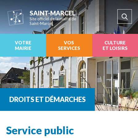
SAINT-MARCEL
Site officiel de la mairie de
Saint-Marcel
VOTRE
VOS
CULTURE
MAIRIE
SERVICES
ET LOISIRS
DROITS ET DÉMARCHES
Service public