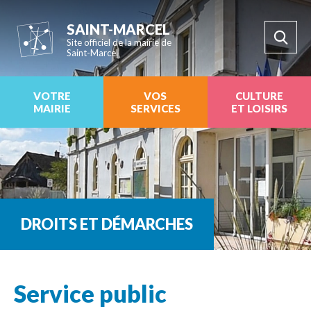
SAINT-MARCEL
Site officiel de la mairie de
Saint-Marcel
VOTRE
VOS
CULTURE
MAIRIE
SERVICES
ET LOISIRS
DROITS ET DÉMARCHES
Service public