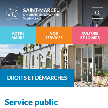
SAINT-MARCEL
Site officiel de la mairie de
Saint-Marcel
VOTRE
VOS
CULTURE
MAIRIE
SERVICES
ET LOISIRS
DROITS ET DÉMARCHES
Service public