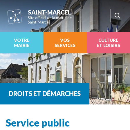
SAINT-MARCEL
Site officiel de la mairie de
Saint-Marcel
VOTRE
VOS
CULTURE
MAIRIE
SERVICES
ET LOISIRS
DROITS ET DÉMARCHES
Service public