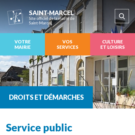
SAINT-MARCEL
Site officiel de la mairie de
Saint-Marcel
VOTRE
VOS
CULTURE
MAIRIE
SERVICES
ET LOISIRS
DROITS ET DÉMARCHES
Service public