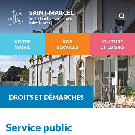
SAINT-MARCEL
Site officiel de la mairie de
Saint-Marcel
VOTRE
VOS
CULTURE
MAIRIE
SERVICES
ET LOISIRS
DROITS ET DÉMARCHES
Service public