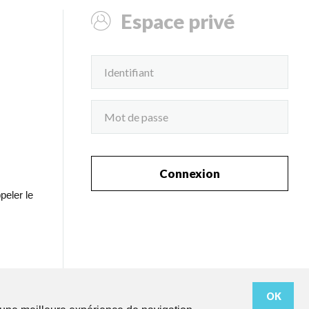
Espace privé
Connexion
peler le
OK