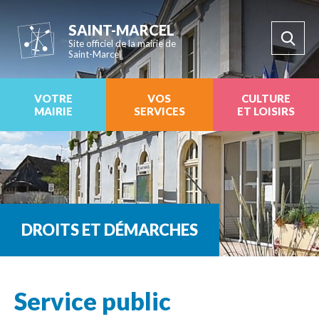
SAINT-MARCEL
Site officiel de la mairie de
Saint-Marcel
VOTRE
VOS
CULTURE
MAIRIE
SERVICES
ET LOISIRS
DROITS ET DÉMARCHES
Service public