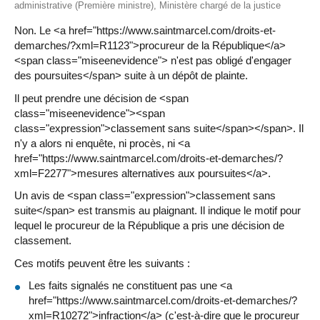
administrative (Première ministre), Ministère chargé de la justice
Non. Le <a href="https://www.saintmarcel.com/droits-et-
demarches/?xml=R1123">procureur de la République</a>
<span class="miseenevidence"> n'est pas obligé d'engager
des poursuites</span> suite à un dépôt de plainte.
Il peut prendre une décision de <span
class="miseenevidence"><span
class="expression">classement sans suite</span></span>. Il
n'y a alors ni enquête, ni procès, ni <a
href="https://www.saintmarcel.com/droits-et-demarches/?
xml=F2277">mesures alternatives aux poursuites</a>.
Un avis de <span class="expression">classement sans
suite</span> est transmis au plaignant. Il indique le motif pour
lequel le procureur de la République a pris une décision de
classement.
Ces motifs peuvent être les suivants :
Les faits signalés ne constituent pas une <a
href="https://www.saintmarcel.com/droits-et-demarches/?
xml=R10272">infraction</a> (c'est-à-dire que le procureur