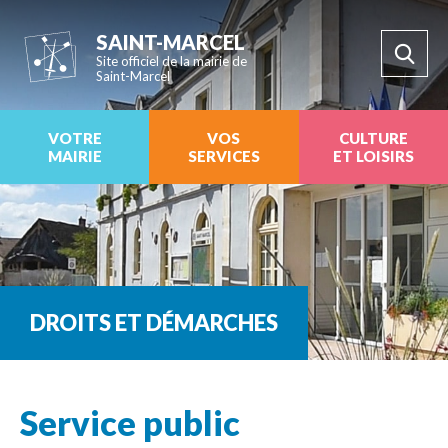
SAINT-MARCEL
Site officiel de la mairie de
Saint-Marcel
VOTRE
VOS
CULTURE
MAIRIE
SERVICES
ET LOISIRS
DROITS ET DÉMARCHES
Service public