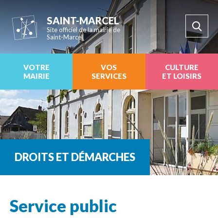
SAINT-MARCEL
Site officiel de la mairie de
Saint-Marcel
VOTRE
VOS
CULTURE
MAIRIE
SERVICES
ET LOISIRS
DROITS ET DÉMARCHES
Service public