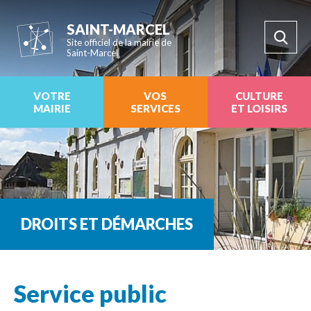
SAINT-MARCEL
Site officiel de la mairie de
Saint-Marcel
VOTRE
VOS
CULTURE
MAIRIE
SERVICES
ET LOISIRS
DROITS ET DÉMARCHES
Service public