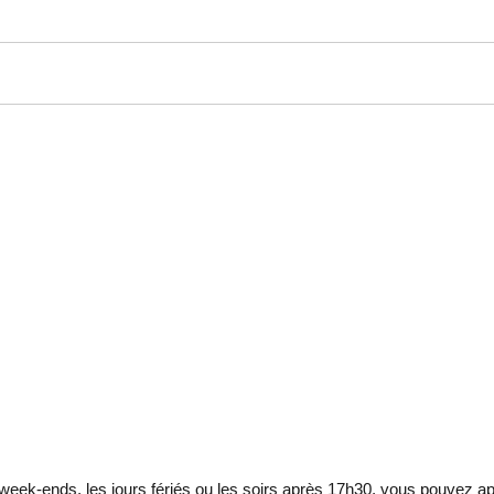
eek-ends, les jours fériés ou les soirs après 17h30, vous pouvez ap