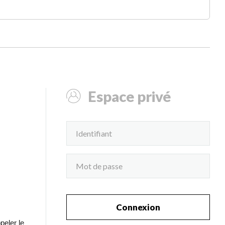
Espace privé
Connexion
peler le