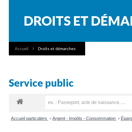
DROITS ET DÉM
Accueil
Droits et démarches
Service public
Accueil particuliers
Argent - Impôts - Consommation
Éparg
>
>