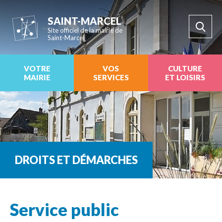
SAINT-MARCEL
Site officiel de la mairie de
Saint-Marcel
VOTRE
VOS
CULTURE
MAIRIE
SERVICES
ET LOISIRS
DROITS ET DÉMARCHES
Service public