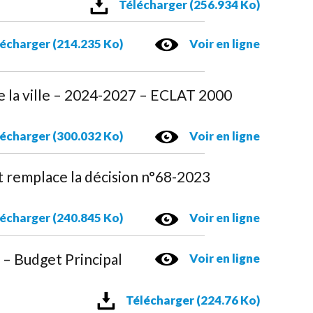
Télécharger (256.934 Ko)
écharger (214.235 Ko)
Voir en ligne
e la ville – 2024-2027 – ECLAT 2000
écharger (300.032 Ko)
Voir en ligne
t remplace la décision n°68-2023
écharger (240.845 Ko)
Voir en ligne
 – Budget Principal
Voir en ligne
Télécharger (224.76 Ko)