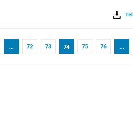
Tél
72
73
75
76
…
74
…