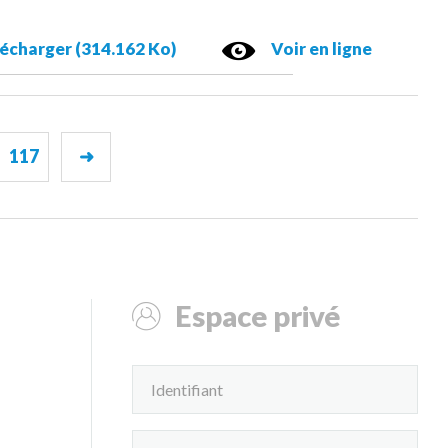
écharger (314.162 Ko)
Voir en ligne
117
➜
Espace privé