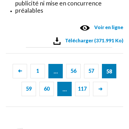
publicité ni mise en concurrence
préalables
Voir en ligne
Télécharger (371.991 Ko)
1
56
57
➜
…
58
59
60
117
➜
…