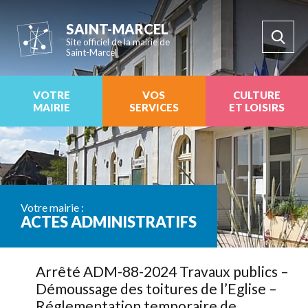
SAINT-MARCEL
Site officiel de la mairie de
Saint-Marcel
VOTRE
VOS
CULTURE
MAIRIE
SERVICES
ET LOISIRS
Votre mairie :
ACTES ADMINISTRATIFS
Arrêté ADM-88-2024 Travaux publics –
Démoussage des toitures de l’Eglise –
Réglementation temporaire de