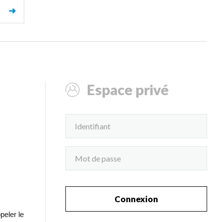
➜
Espace privé
Connexion
peler le