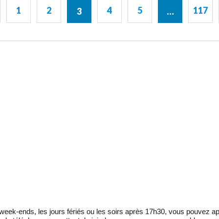
1
2
4
5
117
3
…
eek-ends, les jours fériés ou les soirs après 17h30, vous pouvez ap