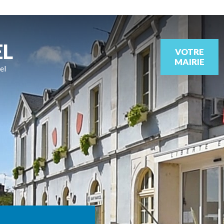
EL
VOTRE
MAIRIE
el