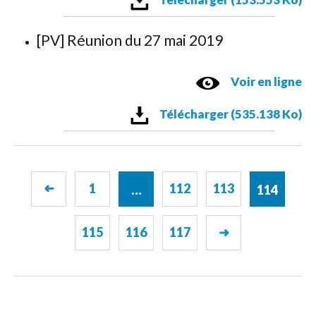
[PV] Réunion du 27 mai 2019
Voir en ligne
Télécharger (535.138 Ko)
1
112
113
➜
…
114
115
116
117
➜