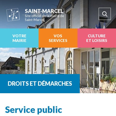
SAINT-MARCEL
Site officiel de la mairie de
Saint-Marcel
VOTRE
VOS
CULTURE
MAIRIE
SERVICES
ET LOISIRS
DROITS ET DÉMARCHES
Service public