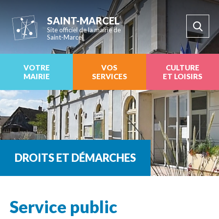
SAINT-MARCEL
Site officiel de la mairie de
Saint-Marcel
VOTRE
VOS
CULTURE
MAIRIE
SERVICES
ET LOISIRS
DROITS ET DÉMARCHES
Service public