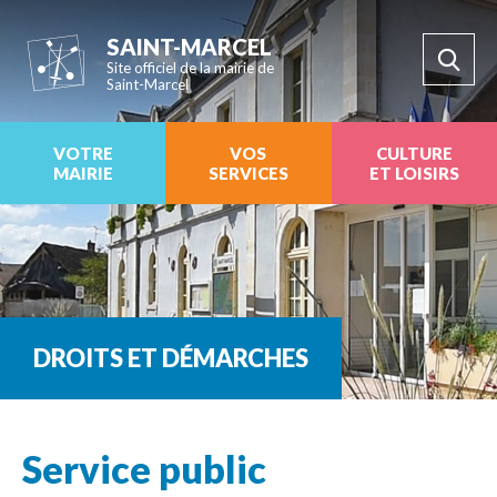
SAINT-MARCEL
Site officiel de la mairie de
Saint-Marcel
VOTRE
VOS
CULTURE
MAIRIE
SERVICES
ET LOISIRS
DROITS ET DÉMARCHES
Service public