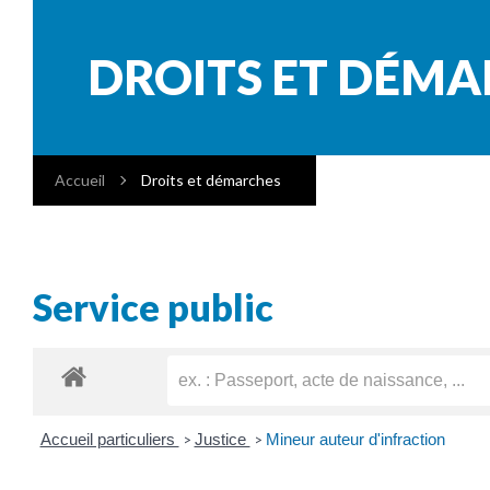
DROITS ET DÉM
Accueil
Droits et démarches
Service public
Accueil particuliers
Justice
Mineur auteur d'infraction
>
>