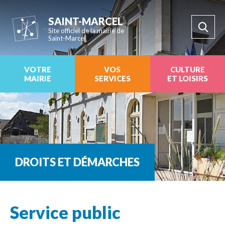
SAINT-MARCEL
Site officiel de la mairie de
Saint-Marcel
VOTRE
VOS
CULTURE
MAIRIE
SERVICES
ET LOISIRS
DROITS ET DÉMARCHES
Service public