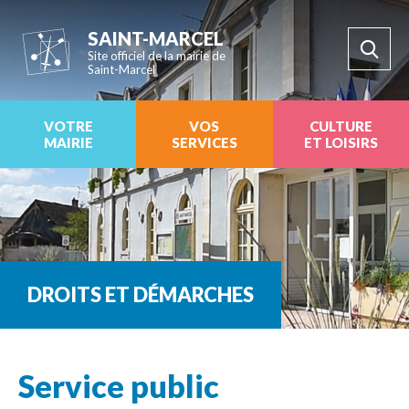
SAINT-MARCEL
Site officiel de la mairie de
Saint-Marcel
VOTRE
VOS
CULTURE
MAIRIE
SERVICES
ET LOISIRS
DROITS ET DÉMARCHES
Service public