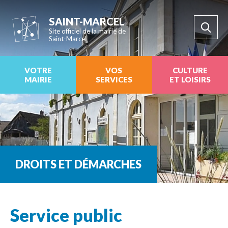
SAINT-MARCEL
Site officiel de la mairie de
Saint-Marcel
VOTRE
VOS
CULTURE
MAIRIE
SERVICES
ET LOISIRS
DROITS ET DÉMARCHES
Service public