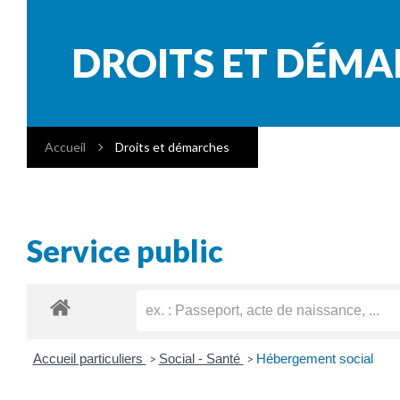
DROITS ET DÉM
Accueil
Droits et démarches
Service public
Accueil particuliers
Social - Santé
Hébergement social
>
>