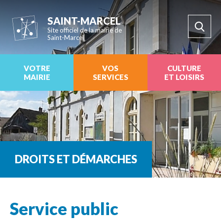
SAINT-MARCEL
Site officiel de la mairie de
Saint-Marcel
VOTRE
VOS
CULTURE
MAIRIE
SERVICES
ET LOISIRS
DROITS ET DÉMARCHES
Service public