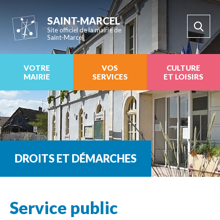
SAINT-MARCEL
Site officiel de la mairie de
Saint-Marcel
VOTRE
VOS
CULTURE
MAIRIE
SERVICES
ET LOISIRS
DROITS ET DÉMARCHES
Service public