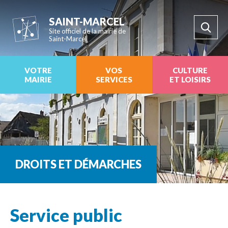
SAINT-MARCEL
Site officiel de la mairie de
Saint-Marcel
VOTRE
VOS
CULTURE
MAIRIE
SERVICES
ET LOISIRS
DROITS ET DÉMARCHES
Service public